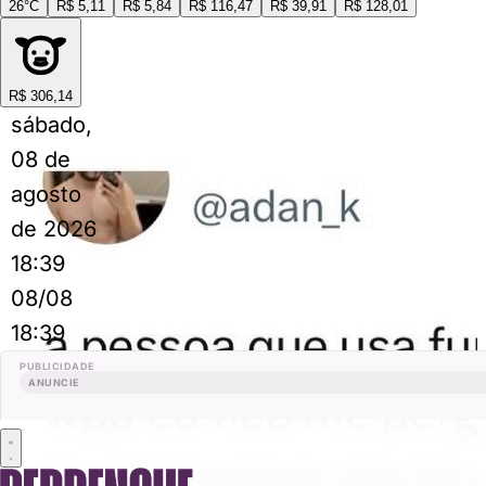
26°C
R$ 5,11
R$ 5,84
R$ 116,47
R$ 39,91
R$ 128,01
R$ 306,14
sábado,
08 de
agosto
de 2026
18:39
08/08
18:39
PUBLICIDADE
ANUNCIE