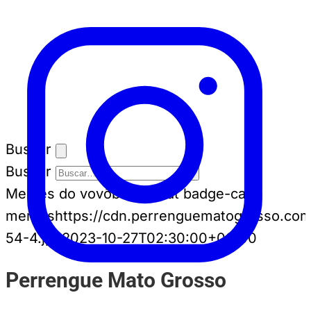
Buscar
Buscar
Memes do vovô
badge-cat badge-cat--
memes
https://cdn.perrenguematogrosso.com
54-4.jpg
2023-10-27T02:30:00+00:00
Perrengue Mato Grosso