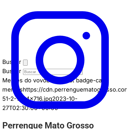
Buscar
Buscar
Memes do vovô
badge-cat badge-cat--
memes
https://cdn.perrenguematogrosso.com
51-2-1024x716.jpg
2023-10-
27T02:30:00+00:00
Perrengue Mato Grosso