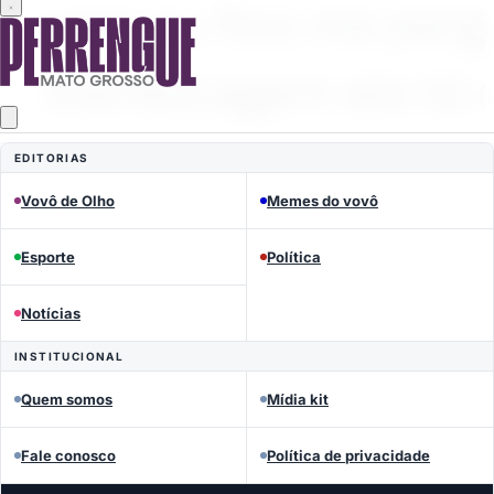
EDITORIAS
Vovô de Olho
Memes do vovô
Esporte
Política
Notícias
MEMES DO VOVÔ
INSTITUCIONAL
Perrengue Mato Grosso
Quem somos
Mídia kit
Fale conosco
Política de privacidade