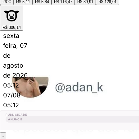
Perrengues relacionados
26°C
R$ 5,11
R$ 5,84
R$ 116,47
R$ 39,91
R$ 128,01
R$ 306,14
sexta-
feira, 07
de
agosto
de 2026
05:12
07/08
05:12
PUBLICIDADE
ANUNCIE