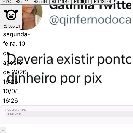
26°C
R$ 5,11
R$ 5,84
R$ 116,47
R$ 39,91
R$ 128,01
R$ 306,14
segunda-
feira, 10
de
agosto
de 2026
16:26
10/08
16:26
PUBLICIDADE
ANUNCIE