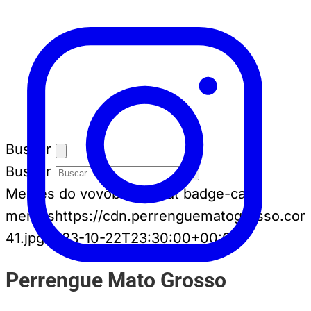
Buscar
Buscar
Memes do vovô
badge-cat badge-cat--
memes
https://cdn.perrenguematogrosso.com
41.jpg
2023-10-22T23:30:00+00:00
Perrengue Mato Grosso