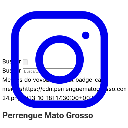
Buscar
Buscar
Memes do vovô
badge-cat badge-cat--
memes
https://cdn.perrenguematogrosso.com
24.png
2023-10-18T17:30:00+00:00
Perrengue Mato Grosso