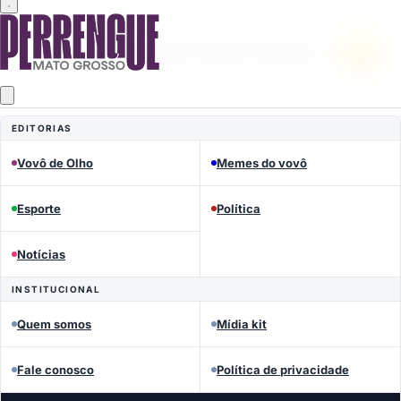
EDITORIAS
Vovô de Olho
Memes do vovô
Esporte
Política
MEMES DO VOVÔ
Notícias
Perrengue Mato Grosso
INSTITUCIONAL
Quem somos
Mídia kit
Fale conosco
Política de privacidade