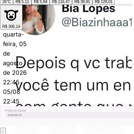
26°C
R$ 5,11
R$ 5,84
R$ 116,47
R$ 39,91
R$ 128,01
R$ 306,14
quarta-
feira, 05
de
agosto
de 2026
22:45
05/08
22:45
PUBLICIDADE
ANUNCIE