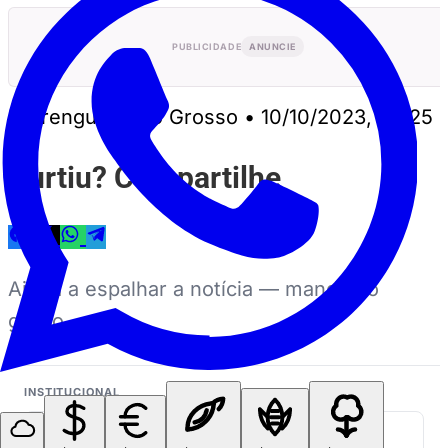
PUBLICIDADE
ANUNCIE
Perrengue Mato Grosso
•
10/10/2023, 05:25
Curtiu? Compartilhe
Ajuda a espalhar a notícia — manda no
grupo.
INSTITUCIONAL
Quem somos
Midia kit