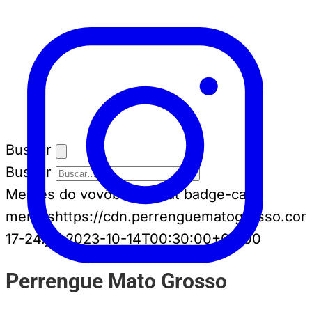
Buscar
Buscar
Memes do vovô
badge-cat badge-cat--
memes
https://cdn.perrenguematogrosso.com
17-24.jpg
2023-10-14T00:30:00+00:00
Perrengue Mato Grosso