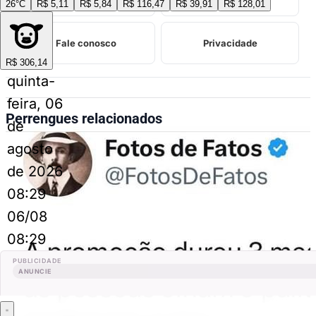
26°C
R$ 5,11
R$ 5,84
R$ 116,47
R$ 39,91
R$ 128,01
Fale conosco
Privacidade
R$ 306,14
quinta-
feira, 06
Perrengues relacionados
de
agosto
de 2026
08:29
06/08
08:29
PUBLICIDADE
ANUNCIE