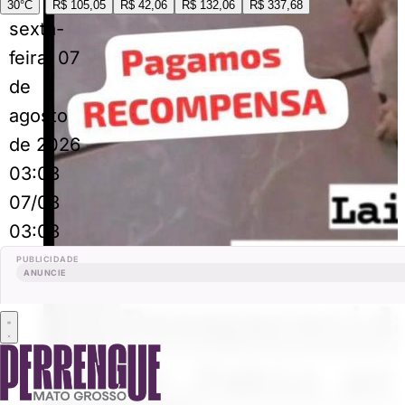
30°C
R$ 105,05
R$ 42,06
R$ 132,06
R$ 337,68
sexta-
feira, 07
de
agosto
de 2026
03:03
07/08
03:03
PUBLICIDADE
ANUNCIE