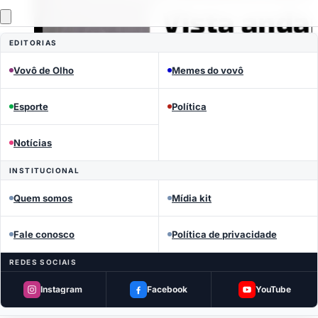
EDITORIAS
Vovô de Olho
Memes do vovô
Esporte
Política
Notícias
INSTITUCIONAL
Curtiu? Compartilhe
Quem somos
Mídia kit
Fale conosco
Política de privacidade
REDES SOCIAIS
Ajuda a espalhar a notícia — manda no
grupo.
Instagram
Facebook
YouTube