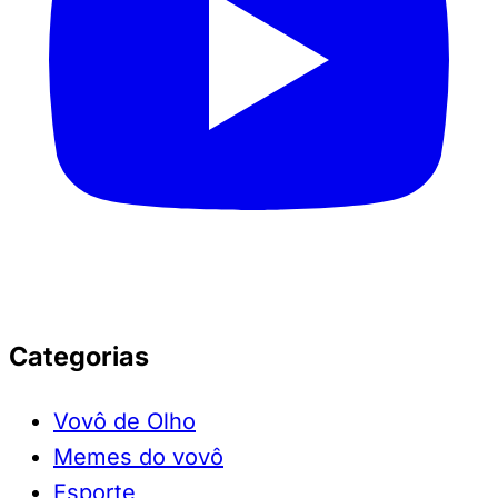
Categorias
Vovô de Olho
Memes do vovô
Esporte