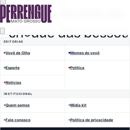
EDITORIAS
Vovô de Olho
Memes do vovô
Esporte
Política
Notícias
INSTITUCIONAL
MEMES DO VOVÔ
Quem somos
Mídia kit
Perrengue Mato Grosso
Fale conosco
Política de privacidade