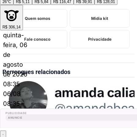
26°C
R$ 5,11
R$ 5,84
R$ 116,47
R$ 39,91
R$ 128,01
INSTITUCIONAL
Quem somos
Midia kit
R$ 306,14
quinta-
Fale conosco
Privacidade
feira, 06
de
agosto
Perrengues relacionados
de 2026
08:35
06/08
08:35
PUBLICIDADE
ANUNCIE