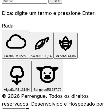
Buscar
Dica: digite um termo e pressione Enter.
Radar
Cuiabá, MT
22°C
Soja
R$ 105,14
Milho
R$ 41,86
Algodão
R$ 131,54
Boi gordo
R$ 337,70
© 2026 Perrengue. Todos os direitos
reservados.
Desenvolvido e Hospedado por