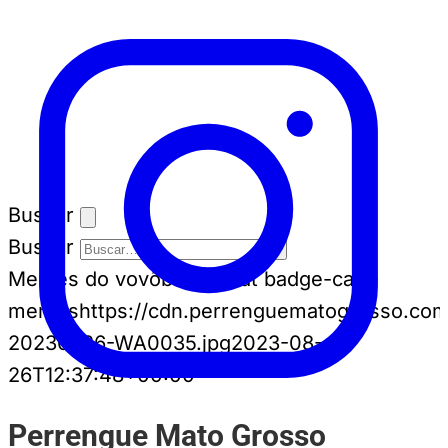
Buscar
Buscar
Memes do vovô
badge-cat badge-cat--
memes
https://cdn.perrenguematogrosso.co
20230826-WA0035.jpg
2023-08-
26T12:37:48+00:00
Perrengue Mato Grosso