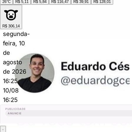
26°C
R$ 5,11
R$ 5,84
R$ 116,47
R$ 39,91
R$ 128,01
R$ 306,14
segunda-
feira, 10
de
agosto
de 2026
16:25
10/08
16:25
PUBLICIDADE
ANUNCIE