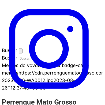
Buscar
Buscar
Memes do vovô
badge-cat badge-cat--
memes
https://cdn.perrenguematogrosso.co
20230826-WA0012.jpg
2023-08-
26T12:37:48+00:00
Perrengue Mato Grosso