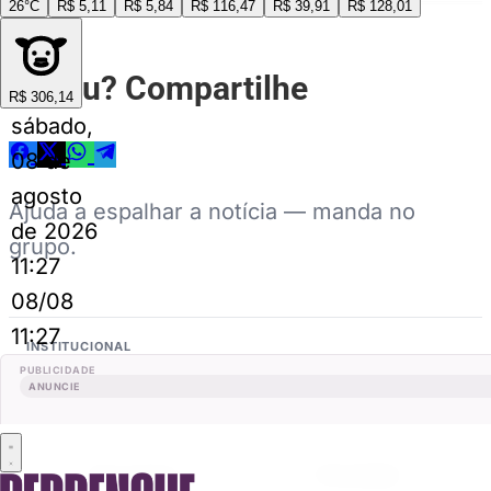
26°C
R$ 5,11
R$ 5,84
R$ 116,47
R$ 39,91
R$ 128,01
Curtiu? Compartilhe
R$ 306,14
sábado,
08 de
agosto
Ajuda a espalhar a notícia — manda no
de 2026
grupo.
11:27
08/08
11:27
INSTITUCIONAL
PUBLICIDADE
ANUNCIE
Quem somos
Midia kit
Fale conosco
Privacidade