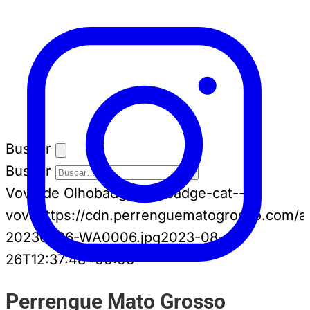
Buscar
Buscar
Vovô de Olho
badge-cat badge-cat--
vovo
https://cdn.perrenguematogrosso.com/a
20230826-WA0006.jpg
2023-08-
26T12:37:48+00:00
Perrengue Mato Grosso