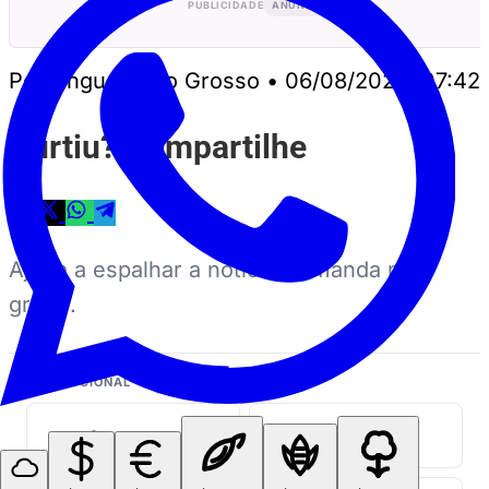
PUBLICIDADE
ANUNCIE
Perrengue Mato Grosso
•
06/08/2023, 07:42
Curtiu? Compartilhe
Ajuda a espalhar a notícia — manda no
grupo.
INSTITUCIONAL
Quem somos
Midia kit