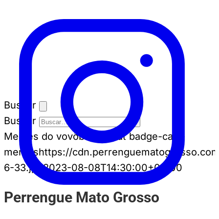
Buscar
Buscar
Memes do vovô
badge-cat badge-cat--
memes
https://cdn.perrenguematogrosso.co
6-33.jpg
2023-08-08T14:30:00+00:00
Perrengue Mato Grosso