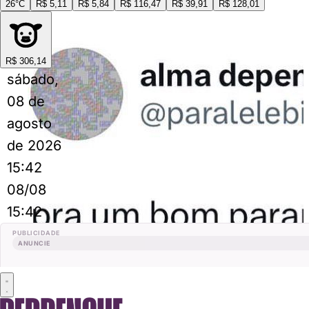
26°C
R$ 5,11
R$ 5,84
R$ 116,47
R$ 39,91
R$ 128,01
R$ 306,14
sábado,
08 de
agosto
de 2026
15:42
08/08
15:42
PUBLICIDADE
ANUNCIE