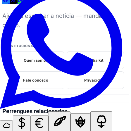
Ajuda a espalhar a notícia — manda no
grupo.
INSTITUCIONAL
Quem somos
Midia kit
Fale conosco
Privacidade
Perrengues relacionados