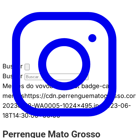
Buscar
Buscar
Memes do vovô
badge-cat badge-cat--
memes
https://cdn.perrenguematogrosso.co
20230618-WA0005-1024x495.jpg
2023-06-
18T14:30:00+00:00
Perrengue Mato Grosso