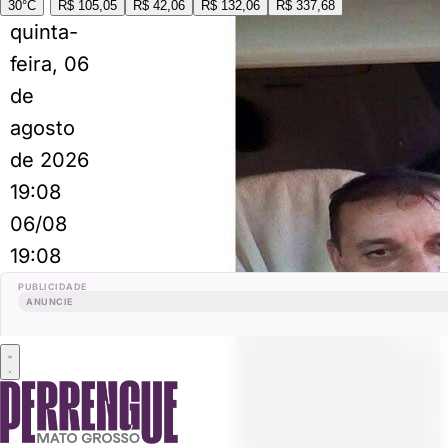
30°C
R$ 105,05
R$ 42,06
R$ 132,06
R$ 337,68
quinta-
feira, 06
de
agosto
de 2026
19:08
06/08
19:08
PUBLICIDADE
ANUNCIE