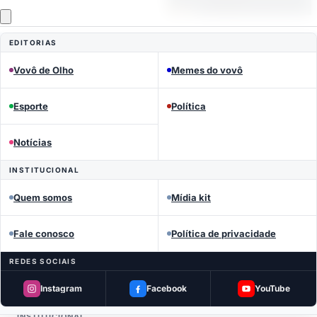
EDITORIAS
Vovô de Olho
Memes do vovô
Esporte
Política
Notícias
Curtiu? Compartilhe
INSTITUCIONAL
Quem somos
Mídia kit
Fale conosco
Política de privacidade
Ajuda a espalhar a notícia — manda no
REDES SOCIAIS
grupo.
Instagram
Facebook
YouTube
INSTITUCIONAL