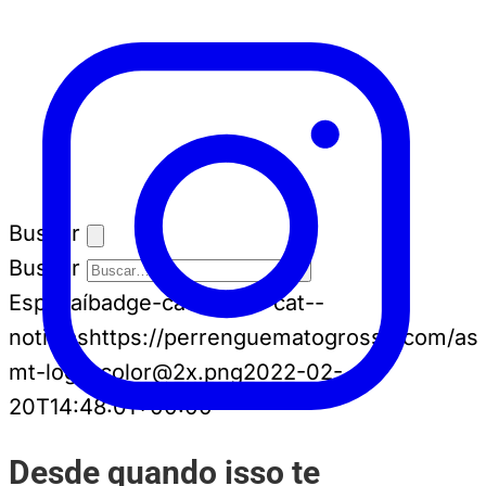
Buscar
Buscar
Espia aí
badge-cat badge-cat--
noticias
https://perrenguematogrosso.com/ass
mt-logo-color@2x.png
2022-02-
20T14:48:01+00:00
Desde quando isso te