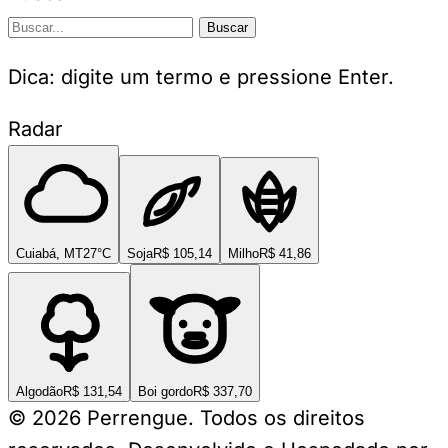
Buscar
Dica: digite um termo e pressione Enter.
Radar
Cuiabá, MT
27°C
Soja
R$ 105,14
Milho
R$ 41,86
Algodão
R$ 131,54
Boi gordo
R$ 337,70
© 2026 Perrengue. Todos os direitos