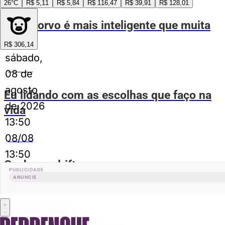
26°C
R$ 5,11
R$ 5,84
R$ 116,47
R$ 39,91
R$ 128,01
Esse corvo é mais inteligente que muita
gente
R$ 306,14
sábado,
ESPIA AÍ
08 de
agosto
Eu lidando com as escolhas que faço na
de 2026
vida
13:50
08/08
ESPIA AÍ
13:50
Cachorro drift
PUBLICIDADE
ANUNCIE
Publicidade