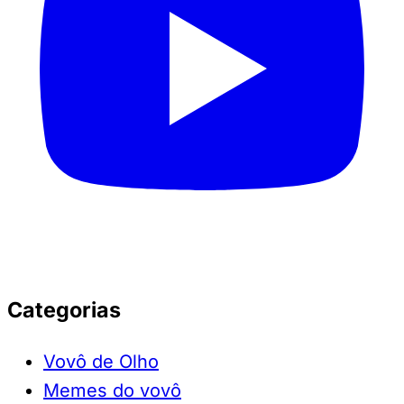
Categorias
Vovô de Olho
Memes do vovô